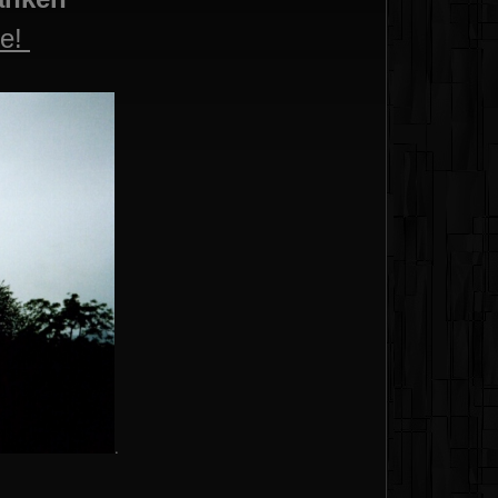
ne!
.