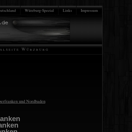
utschland
Würzburg-Spezial
Links
Impressum
ialseite Würzburg
Oberfranken und Nordbaden
ranken
ranken
anken